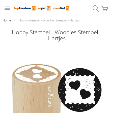
Ga
naar
Search
W
de
inhoud
Home
Hobby Stempel - Woodies Stempel - Hartjes
Hobby Stempel - Woodies Stempel -
Hartjes
Ga
naar
het
einde
van
de
afbeeldingen-
gallerij