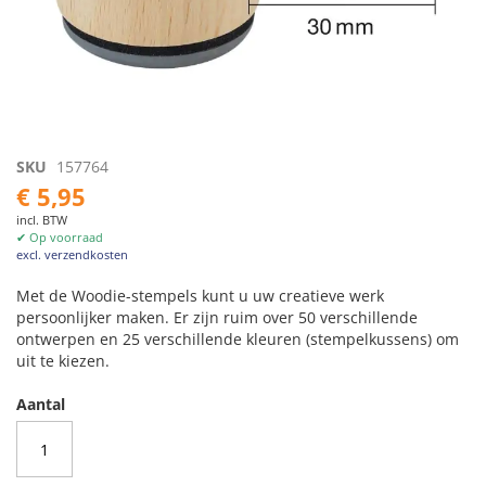
Ga
SKU
157764
naar
€ 5,95
het
incl. BTW
begin
✔ Op voorraad
van
excl. verzendkosten
de
afbeeldingen-
Met de Woodie-stempels kunt u uw creatieve werk
gallerij
persoonlijker maken. Er zijn ruim over 50 verschillende
ontwerpen en 25 verschillende kleuren (stempelkussens) om
uit te kiezen.
Aantal