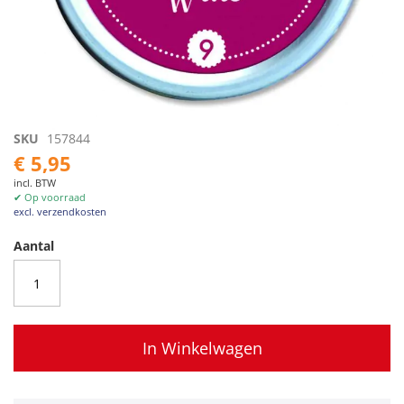
Ga
SKU
157844
naar
€ 5,95
het
incl. BTW
begin
✔ Op voorraad
van
excl. verzendkosten
de
afbeeldingen-
Aantal
gallerij
In Winkelwagen