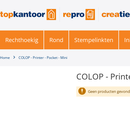
Rechthoekig
Rond
Stempelinkten
In
Home
COLOP - Printer - Pocket - Mini
COLOP - Printe
Geen producten gevonde
COLOP - Printer - Pocket -
Mini
COLOP - Office - Classic -
Expert
2-coloured