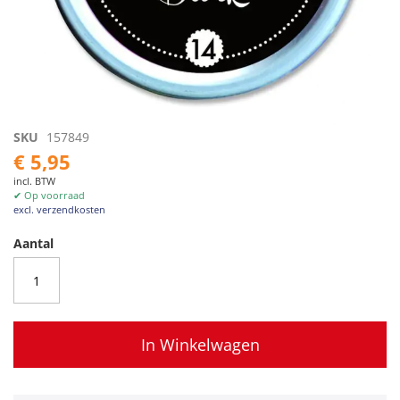
Ga
SKU
157849
naar
€ 5,95
het
incl. BTW
begin
✔ Op voorraad
van
excl. verzendkosten
de
afbeeldingen-
Aantal
gallerij
In Winkelwagen