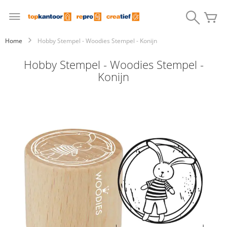
Ga
naar
Search
W
de
inhoud
Home
Hobby Stempel - Woodies Stempel - Konijn
Hobby Stempel - Woodies Stempel -
Konijn
Ga
naar
het
einde
van
de
afbeeldingen-
gallerij