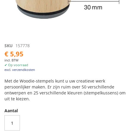
Ga
SKU
157778
naar
€ 5,95
het
incl. BTW
begin
✔ Op voorraad
van
excl. verzendkosten
de
afbeeldingen-
Met de Woodie-stempels kunt u uw creatieve werk
gallerij
persoonlijker maken. Er zijn ruim over 50 verschillende
ontwerpen en 25 verschillende kleuren (stempelkussens) om
uit te kiezen.
Aantal