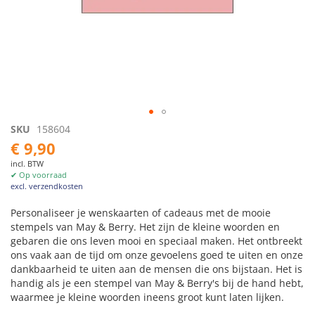
Ga
SKU
158604
naar
€ 9,90
het
incl. BTW
begin
✔ Op voorraad
van
excl. verzendkosten
de
afbeeldingen-
Personaliseer je wenskaarten of cadeaus met de mooie
gallerij
stempels van May & Berry. Het zijn de kleine woorden en
gebaren die ons leven mooi en speciaal maken. Het ontbreekt
ons vaak aan de tijd om onze gevoelens goed te uiten en onze
dankbaarheid te uiten aan de mensen die ons bijstaan. Het is
handig als je een stempel van May & Berry's bij de hand hebt,
waarmee je kleine woorden ineens groot kunt laten lijken.