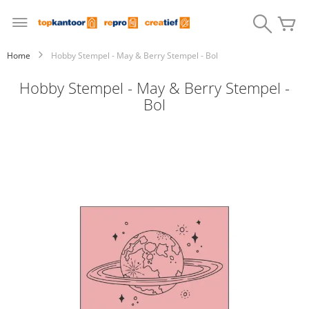
Ga
naar
Search
W
de
inhoud
Home
Hobby Stempel - May & Berry Stempel - Bol
Hobby Stempel - May & Berry Stempel -
Bol
Ga
naar
het
einde
van
de
afbeeldingen-
gallerij