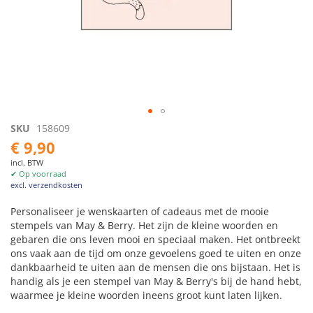
Ga
SKU
158609
naar
€ 9,90
het
incl. BTW
begin
✔ Op voorraad
van
excl. verzendkosten
de
afbeeldingen-
Personaliseer je wenskaarten of cadeaus met de mooie
gallerij
stempels van May & Berry. Het zijn de kleine woorden en
gebaren die ons leven mooi en speciaal maken. Het ontbreekt
ons vaak aan de tijd om onze gevoelens goed te uiten en onze
dankbaarheid te uiten aan de mensen die ons bijstaan. Het is
handig als je een stempel van May & Berry's bij de hand hebt,
waarmee je kleine woorden ineens groot kunt laten lijken.