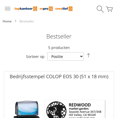
Ga
naar
Search
W
de
inhoud
Home
Bestseller
Bestseller
5
producten
Van
Sorteer op
hoog
naar
laag
sorteren
Bedrijfsstempel COLOP EOS 30 (51 x 18 mm)